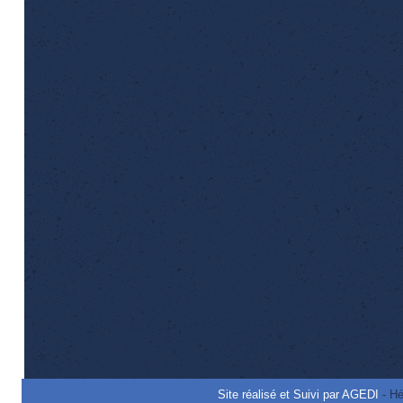
Site réalisé et Suivi par AGEDI
- Hé