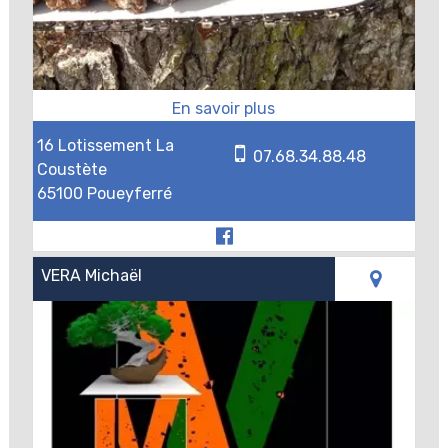
16 Lotissement La
07.68.34.88.48
Coustète
65100 Poueyferré
VERA Michaël