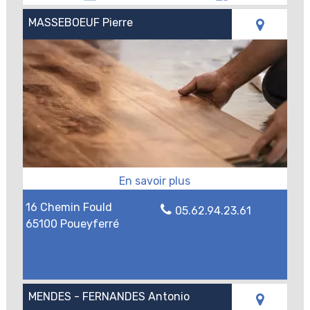
MASSEBOEUF Pierre
16 Chemin Fould
05.62.94.23.61
65100 Poueyferré
MENDES - FERNANDES Antonio