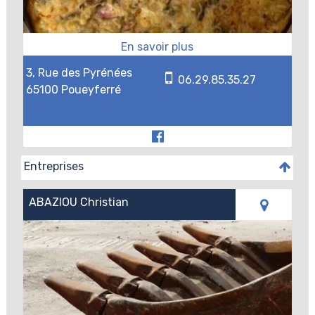
3, Rue des Pyrénées
06.29.85.35.27
65100 Poueyferré
Entreprises
ABAZIOU Christian