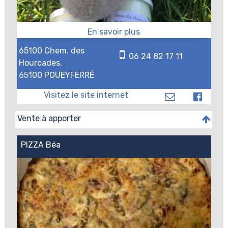
65100 Chem. des
06 24 82 17 11
Hourcades,
65100 POUEYFERRÉ
Vente à apporter
PIZZA Béa