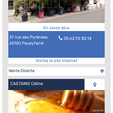
37 rue des Pyrénées
05.62.92.82.14
65100 Poueyferré
Vente Directe
CASTAING Céline