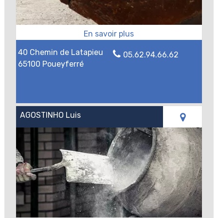
40 Chemin de Latapieu
05.62.94.66.62
65100 Poueyferré
AGOSTINHO Luis