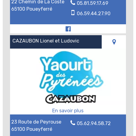
22 Chemin de La Coste
05.81.59.17.69
65100 Poueyferré
06.59.44.27.90
CAZAUBON Lionel et Ludovic
23 Route de Peyrouse
05.62.94.58.72
65100 Poueyferré